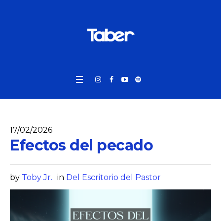
17/02/2026
Efectos del pecado
by
Toby Jr.
in
Del Escritorio del Pastor