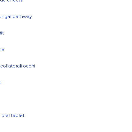
fungal pathway
it
ice
collaterali occhi
t
g
oral tablet