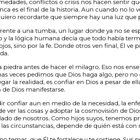
rmedades, conflictos o crisis nos hacen sentir qu
a es el final de la historia. Aun cuando no lo 
quiero recordarte que siempre hay una luz que
frente a una tumba, un lugar donde ya no se es
o y la lógica humana decía que todo había term
jos, sino por la fe. Donde otros ven final, Él ve
da.
a piedra antes de hacer el milagro. Eso nos ense
has veces pedimos que Dios haga algo, pero n
egar la realidad, es confiar en Dios a pesar de e
 de Dios manifestarse.
r confiar aun en medio de la necesidad, la enfe
 ver las cosas y adoptar la cosmovisión de Dios
dado de nosotros. Como hijos suyos, tenemos pr
as circunstancias, depende de quién está con 
o temas, que Él te fortalece y te sostiene. Sus 