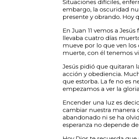
Situaciones difíciles, enfe
embargo, la oscuridad nunc
presente y obrando. Hoy 
En Juan 11 vemos a Jesús 
llevaba cuatro días muert
mueve por lo que ven los o
muerte, con él tenemos vi
Jesús pidió que quitaran l
acción y obediencia. Muc
que estorba. La fe no es n
empezamos a ver la gloria
Encender una luz es decidi
cambiar nuestra manera de
abandonado ni se ha olvi
esperanza no depende de l
Hoy Dios te recuerda que n