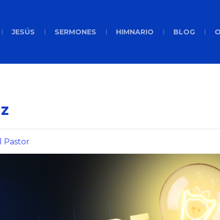
JESÚS
SERMONES
HIMNARIO
BLOG
O
uz
l Pastor