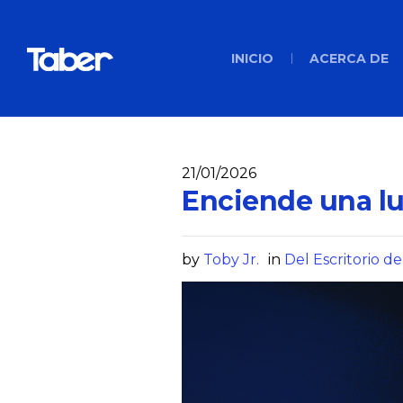
INICIO
ACERCA DE
21/01/2026
Enciende una l
by
Toby Jr.
in
Del Escritorio de