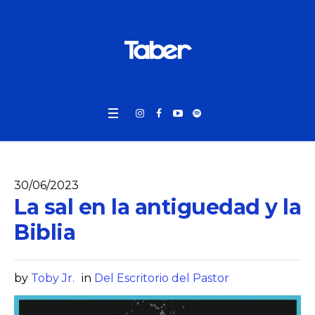
30/06/2023
La sal en la antiguedad y la
Biblia
by
Toby Jr.
in
Del Escritorio del Pastor