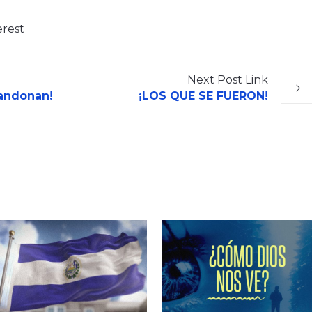
erest
Next
Post
Link
andonan!
¡LOS QUE SE FUERON!