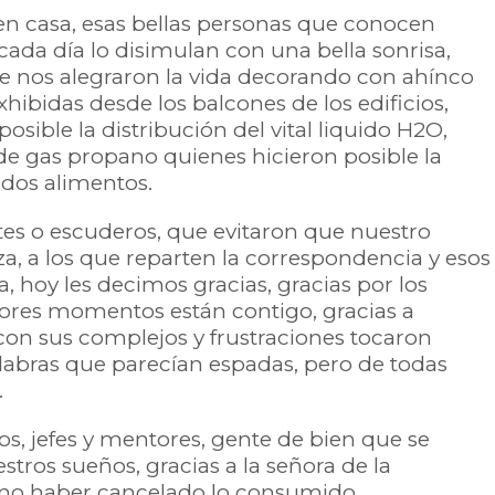
 en casa, esas bellas personas que conocen
cada día lo disimulan con una bella sonrisa,
que nos alegraron la vida decorando con ahínco
hibidas desde los balcones de los edificios,
posible la distribución del vital liquido H2O,
 de gas propano quienes hicieron posible la
ados alimentos.
ntes o escuderos, que evitaron que nuestro
, a los que reparten la correspondencia y esos
 hoy les decimos gracias, gracias por los
ores momentos están contigo, gracias a
 con sus complejos y frustraciones tocaron
labras que parecían espadas, pero de todas
.
os, jefes y mentores, gente de bien que se
stros sueños, gracias a la señora de la
 no haber cancelado lo consumido