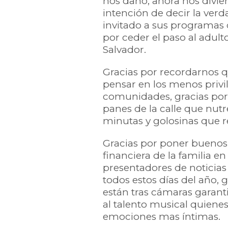
nos dañó, ahora nos divier
intención de decir la verd
invitado a sus programas d
por ceder el paso al adult
Salvador.
Gracias por recordarnos qu
pensar en los menos privi
comunidades, gracias por v
panes de la calle que nutr
minutas y golosinas que r
Gracias por poner buenos 
financiera de la familia e
presentadores de noticia
todos estos días del año, 
están tras cámaras garant
al talento musical quiene
emociones mas íntimas.