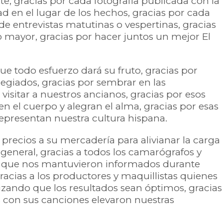
te, gracias por cada fotografía publicada con la
ad en el lugar de los hechos, gracias por cada
e entrevistas matutinas o vespertinas, gracias
o mayor, gracias por hacer juntos un mejor El
e todo esfuerzo dará su fruto, gracias por
legiados, gracias por sembrar en las
isitar a nuestros ancianos, gracias por esos
en el cuerpo y alegran el alma, gracias por esas
epresentan nuestra cultura hispana.
precios a su mercadería para alivianar la carga
n general, gracias a todos los camarógrafos y
s que nos mantuvieron informados durante
gracias a los productores y maquillistas quienes
izando que los resultados sean óptimos, gracias
s con sus canciones elevaron nuestras