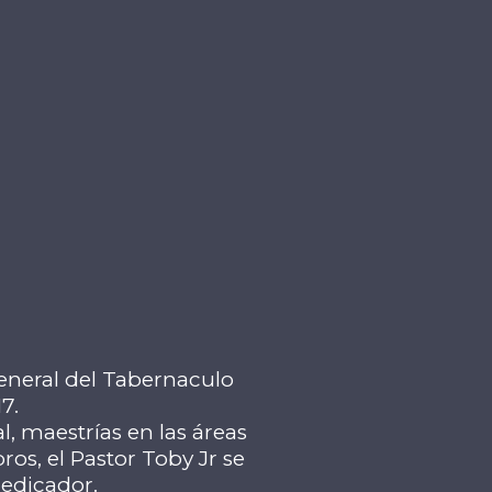
General del Tabernaculo
7.
, maestrías en las áreas
os, el Pastor Toby Jr se
redicador.