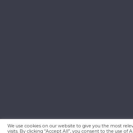
We use cookies on our website to give you the most rel
visits. By clicking “Accept All”, you consent to the use of
©