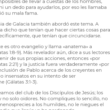
posibles de llevar a cuestas de los hombres,
ni un dedo para ayudarlos, por eso les llamaba
rtió su mala fama.
esia de Galacia también abordó este tema. A
ía dicho que tenían que hacer ciertas cosas par
pecíficamente, que tenían que circuncidarse.
te es otro evangelio y llama «anatema» a
tas 1:8-9). Más revelador aún, dice a sus lectores
 venir de sus propias acciones, entonces «por
as 2:21) y la justicia fuera verdaderamente «por
conclusión de Pablo acerca de los creyentes en
o insensatos en su intento de ser
 (Gálatas 3:1-3).
eamos del club de los Discípulos de Jesús; los
 no solo oidores. No compliques lo sencillo, no
menosprecies a los humildes, no le niegues el