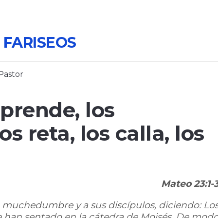
 FARISEOS
 Pastor
eprende, los
os reta, los calla, los
Mateo 23:1-
 muchedumbre y a sus discípulos, diciendo: Lo
 se han sentado en la cátedra de Moisés. De mod