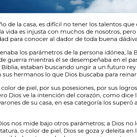
ño de la casa, es difícil no tener los talentos qu
la vida es injusta con muchos de nosotros, pero 
dad para conocer al dador de toda buena dádiva
lenaba los parámetros de la persona idónea, la 
 guerra mientras él se desempeñaba en el past
a Biblia, estaban buscando ungir a un futuro rey 
n sus hermanos lo que Dios buscaba para reinar I
lor de piel, por sus posesiones, por sus logros, 
ero Dios ve la intención del corazón, como dice 
arones de su casa, en esa categoría los superó a
Dios nos mide bajo otros parámetros; a Dios no le
atura, o color de piel. Dios se goza y deleita en 