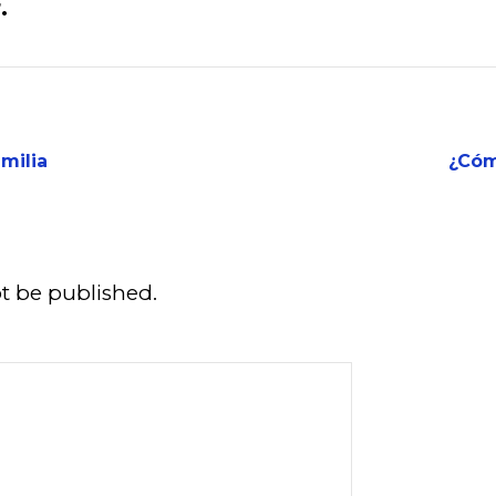
.
milia
¿Cóm
ot be published.