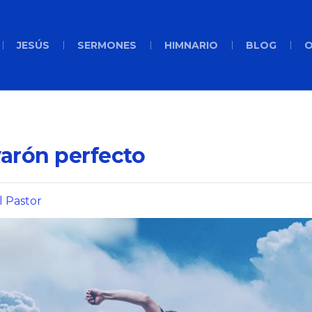
JESÚS
SERMONES
HIMNARIO
BLOG
O
varón perfecto
l Pastor