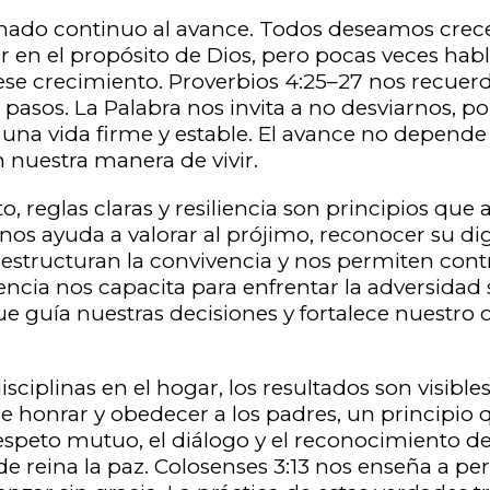
lamado continuo al avance. Todos deseamos crecer
r en el propósito de Dios, pero pocas veces habl
e crecimiento. Proverbios 4:25–27 nos recuerd
pasos. La Palabra nos invita a no desviarnos, por
a una vida firme y estable. El avance no depend
nuestra manera de vivir.
o, reglas claras y resiliencia son principios que 
 nos ayuda a valorar al prójimo, reconocer su di
s estructuran la convivencia y nos permiten co
iliencia nos capacita para enfrentar la adversidad 
e guía nuestras decisiones y fortalece nuestro 
iplinas en el hogar, los resultados son visibles.
e honrar y obedecer a los padres, un principio
 respeto mutuo, el diálogo y el reconocimiento d
e reina la paz. Colosenses 3:13 nos enseña a p