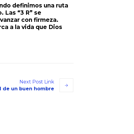
ando definimos una ruta
. Las “3 R” se
avanzar con firmeza.
rca a la vida que Dios
Next
Post
Link
fil de un buen hombre