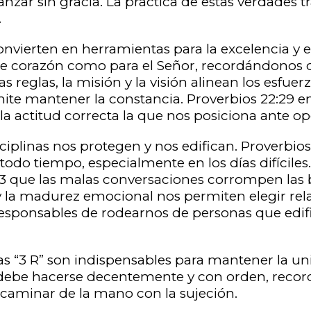
nzar sin gracia. La práctica de estas verdades 
.
 convierten en herramientas para la excelencia y 
r de corazón como para el Señor, recordándonos
as reglas, la misión y la visión alinean los esfue
mite mantener la constancia. Proverbios 22:29 e
 la actitud correcta la que nos posiciona ante 
sciplinas nos protegen y nos edifican. Proverbio
do tiempo, especialmente en los días difíciles
5:33 que las malas conversaciones corrompen las
s y la madurez emocional nos permiten elegir re
esponsables de rodearnos de personas que edif
las “3 R” son indispensables para mantener la uni
 debe hacerse decentemente y con orden, reco
caminar de la mano con la sujeción.