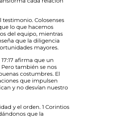
transforma cada relación
el testimonio. Colosenses
 que lo que hacemos
rzos del equipo, mientras
nseña que la diligencia
oportunidades mayores.
s 17:17 afirma que un
. Pero también se nos
 buenas costumbres. El
laciones que impulsen
ican y no desvían nuestro
dad y el orden. 1 Corintios
rdándonos que la