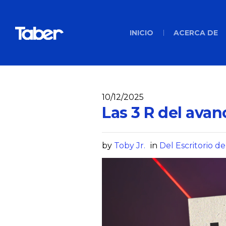
INICIO
ACERCA DE
10/12/2025
Las 3 R del avan
by
Toby Jr.
in
Del Escritorio de