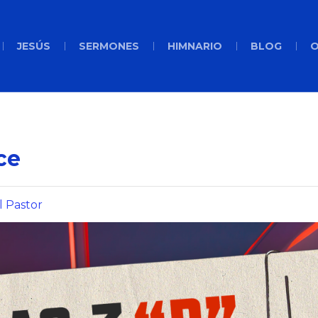
JESÚS
SERMONES
HIMNARIO
BLOG
O
ce
l Pastor