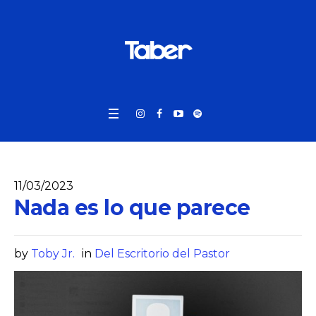
11/03/2023
Nada es lo que parece
by
Toby Jr.
in
Del Escritorio del Pastor