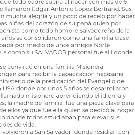
 que todo padre sueña al nacer con más de 6
 le llamaron Edgar Antonio López Bertrand. Sus
on mucha alegría y un poco de recelo por haber
as niñas del corazón de su papá quien por
machista como todo hombre Salvadoreño de la
os años se consolidaron como una familia clase
 papá por medio de unos amigos Norte
ús como su SALVADOR personal fue allí donde
se convirtió en una familia Misionera
igen para recibir la capacitación necesaria
 ministerio de la predicación del Evangelio de
ia USA donde por unos 5 años se desarrollaron
llamado misionero aprendiendo el idioma y
; la madre de familia fue una pieza clave para
de ellos ya que fue ella quien se dedicó al hogar
po donde todos estudiaban para elevar sus
ades de vida.
n volvieron a San Salvador donde residían con