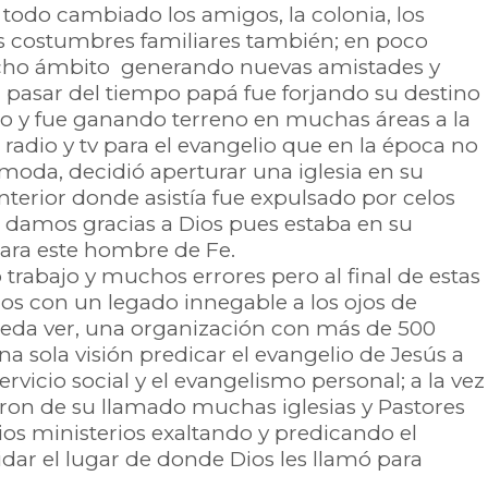
 todo cambiado los amigos, la colonia, los
las costumbres familiares también; en poco
icho ámbito generando nuevas amistades y
l pasar del tiempo papá fue forjando su destino
no y fue ganando terreno en muchas áreas a la
a radio y tv para el evangelio que en la época no
 moda, decidió aperturar una iglesia en su
nterior donde asistía fue expulsado por celos
ra damos gracias a Dios pues estaba en su
para este hombre de Fe.
trabajo y muchos errores pero al final de estas
s con un legado innegable a los ojos de
eda ver, una organización con más de 500
na sola visión predicar el evangelio de Jesús a
servicio social y el evangelismo personal; a la vez
ron de su llamado muchas iglesias y Pastores
os ministerios exaltando y predicando el
vidar el lugar de donde Dios les llamó para